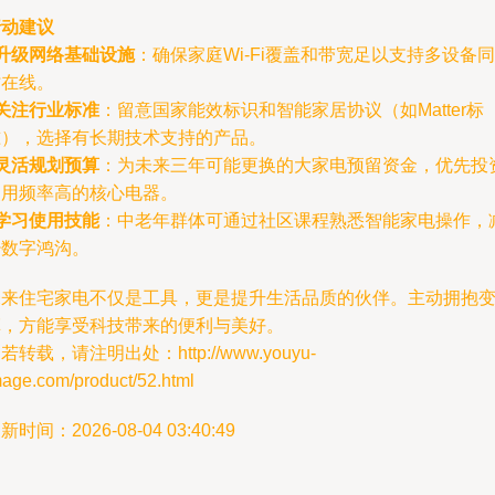
行动建议
升级网络基础设施
：确保家庭Wi-Fi覆盖和带宽足以支持多设备同
时在线。
关注行业标准
：留意国家能效标识和智能家居协议（如Matter标
准），选择有长期技术支持的产品。
灵活规划预算
：为未来三年可能更换的大家电预留资金，优先投
使用频率高的核心电器。
学习使用技能
：中老年群体可通过社区课程熟悉智能家电操作，
少数字鸿沟。
未来住宅家电不仅是工具，更是提升生活品质的伙伴。主动拥抱
革，方能享受科技带来的便利与美好。
若转载，请注明出处：http://www.youyu-
mage.com/product/52.html
新时间：2026-08-04 03:40:49