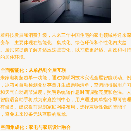
随着科技发展和消费升级，未来三年中国住宅的家电领域将迎来
刻变革，主要体现在智能化、集成化、绿色环保和个性化四大趋
势。居民需提前了解并适应这些变化，以打造更舒适、高效和可
续的居住环境。
.
全面智能化：从单品到全屋互联
未来家电将超越单一功能，通过物联网技术实现全屋智能联动。
如，冰箱可自动检测食材存量并生成购物清单，空调能根据用户
惯和天气自动调节温度，照明系统随作息时间调整亮度和色温。
工智能语音助手将成为家庭控制中心，用户通过简单指令即可管
所有设备。建议提前规划家庭网络布局，选择兼容性强的智能平
台，避免未来设备无法互联的尴尬。
.
空间集成化：家电与家居设计融合