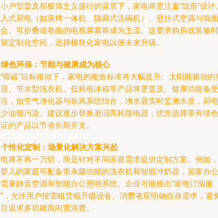
在小户型普及和极简主义盛行的背景下，家电将更注重“隐形”设计
嵌入式厨电（如蒸烤一体机、隐藏式洗碗机）、壁挂式空调与墙
融合、可折叠或卷曲的电视屏幕将成为主流。这要求购房或装修
预留定制化空间，选择模块化家电以便未来升级。
.
绿色环保：节能与健康成为核心
在“双碳”目标推动下，家电的能效标准将大幅提升。太阳能驱动的
水器、节水型洗衣机、低耗电冰箱等产品将更普及。健康功能备
关注，如空气净化器与新风系统结合，净水器实时监测水质，厨
减少油烟污染。建议逐步替换老旧高耗能电器，优先选择带有绿
认证的产品以节省长期开支。
.
个性化定制：场景化解决方案兴起
家电将不再一刀切，而是针对不同家庭需求提供定制方案。例如
有婴儿的家庭可配备带杀菌功能的洗衣机和智能冲奶器，居家办
者需要静音空调和智能办公照明系统。企业可能推出“家电订阅服
务”，允许用户按需租赁或升级设备。消费者应明确自身需求，避
盲目追求多功能而闲置浪费。